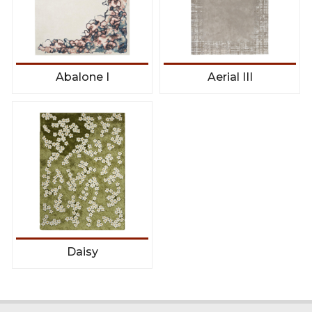
Abalone I
Aerial III
Daisy