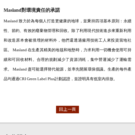
Masland對環境責任的承諾
Masland 致力於為每個人打造更健康的地球，並秉持四項基本原則：永續
性、節約、有效的廢棄物管理和回收。除了利用現代技術進步來重新利用
和改造原本會被填埋的材料外，他們還透過僱用技術工人來投資當地社
區。 Masland 在生產其
精美的地毯
和地墊時，力求利用一切機會使用可持
續和可回收材料。合理的規劃減少了資源消耗，集中營運減少了運輸需
求。 Masland 盡可能選擇替代能源，並率先開展環保倡議。生產的每件產
品均通過
CRI Green Label Plus
計劃認證，並證明具有低室內排放。
回上一頁